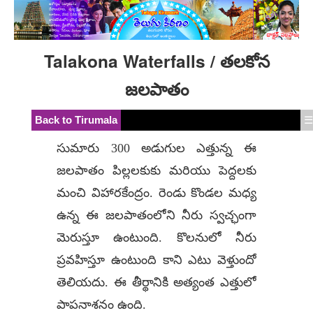
Talakona Waterfalls / తలకోన
జలపాతం
Back to Tirumala
☰
సుమారు 300 అడుగుల ఎత్తున్న ఈ
జలపాతం పిల్లలకుకు మరియు పెద్దలకు
మంచి విహారకేంద్రం. రెండు కొండల మధ్య
ఉన్న ఈ జలపాతంలోని నీరు స్వచ్ఛంగా
మెరుస్తూ ఉంటుంది. కొలనులో నీరు
ప్రవహిస్తూ ఉంటుంది కాని ఎటు వెళ్తుందో
తెలియదు. ఈ తీర్థానికి అత్యంత ఎత్తులో
పాపనాశనం ఉంది.