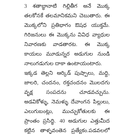
3 శతాబ్ధానాటి గిల్లితీగ అనే మొక్క
తలకోనకే తలమానికమని చెబుతారు. ఈ
మొక్కలోని ప్రతిభాగం ఔషధ యుక్తమే.
గిరిజనులు ఈ మొక్కను వివిధ వ్యాధుల
నివారణకు వాడతారట. ఈ మొక్క
కాయలు మూడున్నర అడుగుల నుండి
నాలుగడుగుల దాకా ఉంటాయంటారు.
ఇక్కడ తెల్లని ఆర్కిడ్‌ పుష్పాలు, మద్ది,
జాలరి, చందనం, రక్తచందనం మొలదగు
వృక్ష సంపదను చూడవచ్చును.
అడవికోళ్ళు, నెమళ్ళు దేవాంగన పిల్లులు,
ఎలుగుబంట్లు, ముచ్చుకోతులకు ఈ
ప్రాంతం ప్రసిద్ధి. 40 అడుగుల ఎత్తుమీద
కట్టిన తాళ్ళవంతెన ప్రత్యేకం.పడవలలో