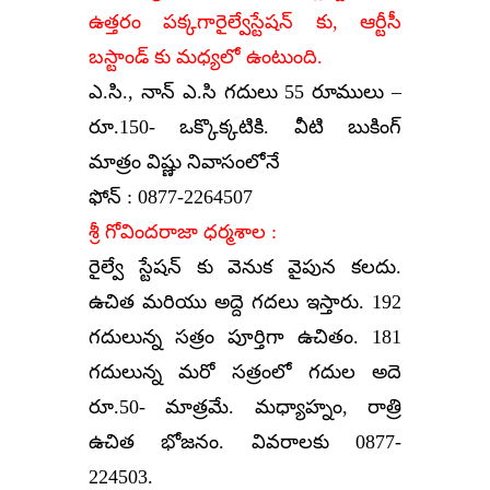
ఉత్తరం పక్కగారైల్వేస్టేషన్ కు, ఆర్టీసీ
బస్టాండ్ కు మధ్యలో ఉంటుంది.
ఎ.సి., నాన్ ఎ.సి గదులు 55 రూములు –
రూ.150- ఒక్కొక్కటికి. వీటి బుకింగ్
మాత్రం విష్ణు నివాసంలోనే
ఫోన్ : 0877-2264507
శ్రీ గోవిందరాజా ధర్మశాల :
రైల్వే స్టేషన్ కు వెనుక వైపున కలదు.
ఉచిత మరియు అద్దె గదలు ఇస్తారు. 192
గదులున్న సత్రం పూర్తిగా ఉచితం. 181
గదులున్న మరో సత్రంలో గదుల అదె
రూ.50- మాత్రమే. మధ్యాహ్నం, రాత్రి
ఉచిత భోజనం. వివరాలకు 0877-
224503.