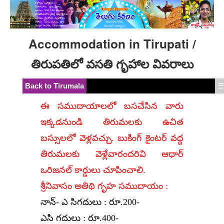
Accommodation in Tirupati /
తిరుపతిలో వసతి గృహాల వివరాలు
Back to Tirumala
☰
ఈ సముదాయాలలో బసచేసిన వారు
ఇక్కడనుండి తిరుమలకు ఉచిత
బస్సులలో వెళ్లవచ్చు. బుకింగ్ కైంటర్ వద్ద
తిరుమలకు వెళ్లేవారందరివి ఆధార్
ఒరిజనల్ కార్డులు చూపించాలి.
శ్రీనివాసం అతిథి గృహ సముదాయం :
నాన్- ఎ సిగదులు : రూ.200-
ఎసి గదులు : రూ.400-