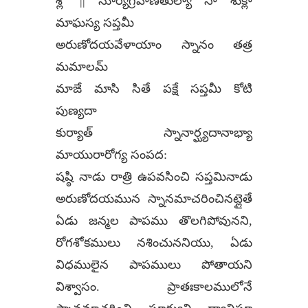
శ్లో || సూర్యగ్రహణతుల్యా సా శుక్లా
మాఘస్య సప్తమీ
అరుణోదయవేళాయాం స్నానం తత్ర
మమాలమ్
మాఙే మాసి సితే పక్షే సప్తమీ కోటి
పుణ్యదా
కుర్యాత్ స్నానార్ఘ్యదానాభ్యా
మాయురారోగ్య సంపద:
షష్ఠి నాడు రాత్రి ఉపవసించి సప్తమినాడు
అరుణోదయమున స్నానమాచరించినట్లైతే
ఏడు జన్మల పాపము తొలగిపోవునని,
రోగశోకములు నశించుననియు, ఏడు
విధములైన పాపములు పోతాయని
విశ్వాసం. ప్రాతఃకాలములోనే