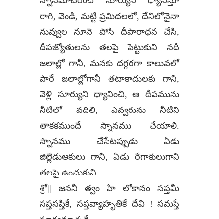
స్నానమాచరించి సూర్యుని ధ్యానిస్తూ
రాగి, వెండి, మట్టి ప్రమిదలలో, దేనిలోనైనా
నువ్వుల నూనె పోసి దీపారాధన చేసి,
దీపజ్యోతులను తలపై పెట్టుకుని నదీ
జలాల్లో గానీ, మనకు దగ్గరగా కాలువలో
పారే జలాల్లోగానీ తటాకాదులకు గాని,
వెళ్లి సూర్యుని ధ్యానించి, ఆ దీపమును
నీటిలో వదిలి, ఎవ్వరును నీటిని
తాకకముందే స్నానము చేయాలి.
స్నానము చేసేటప్పుడు ఏడు
జిల్లేడుఆకులు గానీ, ఏడు రేగాకులుగాని
తలపై ఉంచుకుని..
శ్రో|| జననీ త్వం హి లోకానం సప్తమీ
సప్తసప్తికే, సప్తవ్యాహృతికే దేవి ! సమస్తే