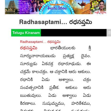
Radhasaptami… రధసప్తమి
Telugu Kiranam
☰
Radhasaptami… రధసప్తమి
రథసప్తమి
భారతీయులకు శ్రీ
సూర్యనారాయణుడు ప్రత్యక్ష దైవం.
సూర్యుడు ఏకచక్ర రథారూఢుడు. ఈ
చక్రమే కాలచక్రం. ఆ చక్రానికి ఆరు ఆకులు.
రథానికి ఏడు అశ్వాలు. చక్రం
సంవత్సరానికి ప్రతీక. ఆకులు ఆరు
ఋతువులు. ఏడు అశ్వాలు ఏడు
కిరణాలు. సుషుమ్నము, హరికేశము,