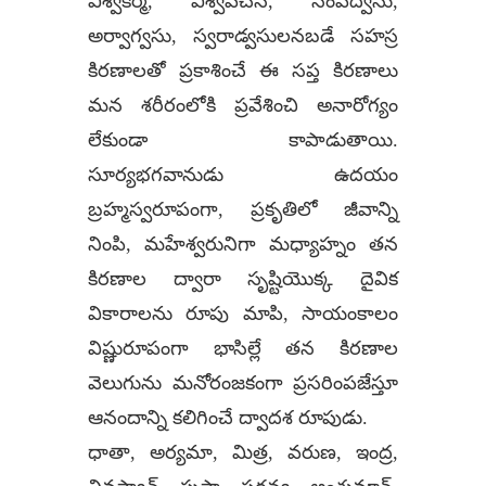
విశ్వకర్మ, విశ్వవచన, సంపద్వసు,
అర్వాగ్వసు, స్వరాడ్వసులనబడే సహస్ర
కిరణాలతో ప్రకాశించే ఈ సప్త కిరణాలు
మన శరీరంలోకి ప్రవేశించి అనారోగ్యం
లేకుండా కాపాడుతాయి.
సూర్యభగవానుడు ఉదయం
బ్రహ్మస్వరూపంగా, ప్రకృతిలో జీవాన్ని
నింపి, మహేశ్వరునిగా మధ్యాహ్నం తన
కిరణాల ద్వారా సృష్టియొక్క దైవిక
వికారాలను రూపు మాపి, సాయంకాలం
విష్ణురూపంగా భాసిల్లే తన కిరణాల
వెలుగును మనోరంజకంగా ప్రసరింపజేస్తూ
ఆనందాన్ని కలిగించే ద్వాదశ రూపుడు.
ధాతా, అర్యమా, మిత్ర, వరుణ, ఇంద్ర,