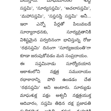
పిలుస్తారు. మాఘమాసంలో ‘శుద్ద
సప్తమి’, ‘సూర్యసప్తమి’, ‘అచలాసప్తమి’,
‘మహాసప్తమి’, ‘సప్తసప్తి సప్తమి’ అనీ...
ఇలా ఎన్నో పేర్లతో పిలువబడే
సూర్యారాధనకు, సూర్యవ్రతానికి
విశిష్టమైన పర్వదినంగా భావిస్తున్న రోజు
‘రథసప్తమి’ దినంగా ‘సూర్యజయంతి’గా
కూడా జరుపుకోవడం మన సంప్రదాయం.
ఈ సప్తమినాడు సూర్యోదయాన
ఆకాశంలోని నక్షత్ర సముదాయం
రథాకారాన్ని పోలి ఉండడం చేత
‘రథసప్తమి’ అని అంటారు. సూర్యుడు
మాఘశుక్ల పక్షం అశ్వనీ నక్షత్రయుక్త
ఆదివారం, సప్తమి తిథిన దక్ష ప్రజాపతి