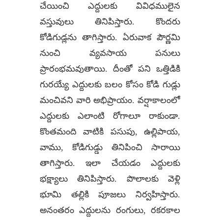
చేయించి ఎద్దులకు వివిధములైన
వస్తువులు తినిపిస్తారు. కొందరు
కోడిగుడ్లను తాగిస్తారు. ఏరువాక పౌర్ణమి
నుంచి వ్యవసాయ పనులు
ప్రారంభమవుతాయి. దీంతో పని ఒత్తిడికి
గురయ్యే ఎద్దులకు బలం కోసం కోడి గుడ్లు
మంచివని వారి అభిప్రాయం. వర్షాకాలంలో
ఎద్దులకు ఎలాంటి రోగాలూ రాకుండా.
కొంతమంది వాటికి పసుపు, ఉల్లిపాయ,
వాము, కోడిగుడ్డు తినిపించి సారాయి
తాగిస్తారు. ఇలా చేయడం ఎద్దులకు
భక్ష్యాలు తినిపిస్తారు. పొలాలకు వెళ్లి
భూమి తల్లికి పూజలు నిర్వహిస్తారు.
అనంతరం ఎద్దులను రంగులు, రకరకాల