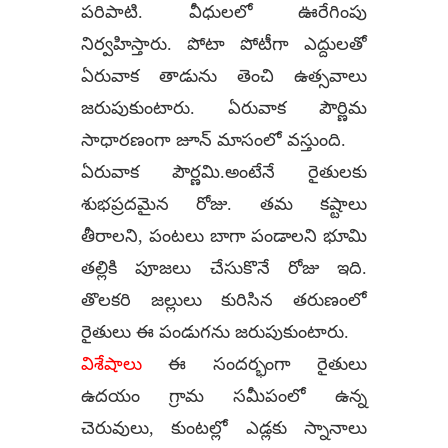
పరిపాటి. వీధులలో ఊరేగింపు
నిర్వహిస్తారు. పోటా పోటీగా ఎద్దులతో
ఏరువాక తాడును తెంచి ఉత్సవాలు
జరుపుకుంటారు. ఏరువాక పౌర్ణిమ
సాధారణంగా జూన్ మాసంలో వస్తుంది.
ఏరువాక పౌర్ణమి.అంటేనే రైతులకు
శుభప్రదమైన రోజు. తమ కష్టాలు
తీరాలని, పంటలు బాగా పండాలని భూమి
తల్లికి పూజలు చేసుకొనే రోజు ఇది.
తొలకరి జల్లులు కురిసిన తరుణంలో
రైతులు ఈ పండుగను జరుపుకుంటారు.
విశేషాలు
ఈ సందర్భంగా రైతులు
ఉదయం గ్రామ సమీపంలో ఉన్న
చెరువులు, కుంటల్లో ఎడ్లకు స్నానాలు