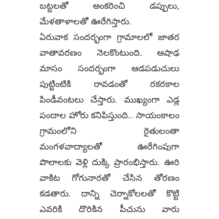
బట్టలతో అంకరించి డప్పులు,
మేళతాళాలతో ఊరేగిస్తారు.
ఏరువాక సందర్భంగా గ్రామాలలో జాతర
వాతావరణం నెలకొంటుంది. ఆషాఢ
మాసం సందర్భంగా ఆడపడుచులు
పుట్టింటికి రావడంతో రకరకాల
పిండీవంటలు చేస్తారు. ముఖ్యంగా ఎడ్ల
పందాల హోరు కనిపిస్తుంది.. సాయంకాలం
గ్రామంలోని రైతులంతా
మంగళవాద్యాలతో ఊరేగింపుగా
పొలాలకు వెళ్లి దుక్కి ప్రారంభిస్తారు. ఊరి
వాకిట గోగునారతో చేసిన తోరణం
కడతారు. దాన్ని చెర్నాకోలలతో కొట్టి
ఎవరికి దొరికిన పీచును వారు