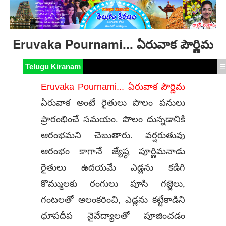
Eruvaka Pournami... ఏరువాక పౌర్ణిమ
Telugu Kiranam
☰
Eruvaka Pournami... ఏరువాక పౌర్ణిమ
ఏరువాక అంటే రైతులు పొలం పనులు
ప్రారంభించే సమయం. పొలం దున్నడానికి
ఆరంభమని చెబుతారు. వర్షరుతువు
ఆరంభం కాగానే జ్యేష్ఠ పూర్ణిమనాడు
రైతులు ఉదయమే ఎడ్లను కడిగి
కొమ్ములకు రంగులు పూసి గజ్జెలు,
గంటలతో అలంకరించి, ఎడ్లను కట్టేకాడిని
ధూపదీప నైవేద్యాలతో పూజించడం