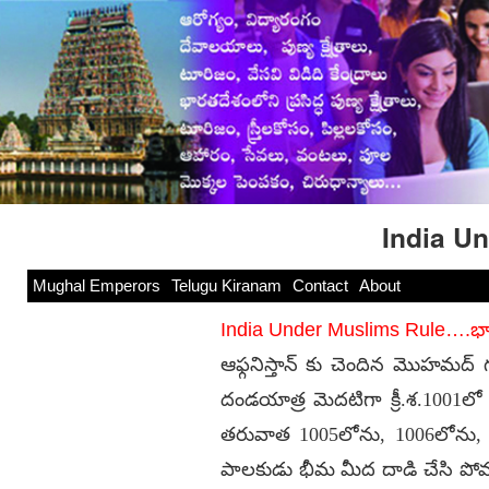
India Un
Mughal Emperors
Telugu Kiranam
Contact
About
India Under Muslims Rule….భా
ఆఫ్గనిస్తాన్ కు చెందిన మొహమద
దండయాత్ర మెదటిగా క్రీ.శ.1001లో ప
తరువాత 1005లోను, 1006లోను, 1
పాలకుడు భీమ మీద దాడి చేసి పోమన