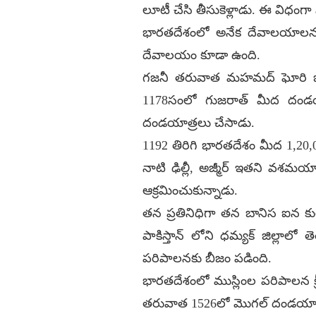
లూటీ చేసి తీసుకెళ్లాడు. ఈ విధంగ
భారతదేశంలో అనేక దేవాలయాలను 
దేవాలయం కూడా ఉంది.
గజనీ తరువాత మహమద్ ఘోరి భార
1178సంలో గుజరాత్ మీద దండయ
దండయాత్రలు చేసాడు.
1192 తిరిగి భారతదేశం మీద 1,20,
నాటి ఢిల్లీ, అజ్మీర్ ఇతని వశమ
ఆక్రమించుకున్నాడు.
తన ప్రతినిధిగా తన బానిస ఐన కుతుబ
పాకిస్తాన్ లోని ధమ్యక్ జిల్లా
పరిపాలనకు బీజం పడింది.
భారతదేశంలో ముస్లింల పరిపాలన క్ర
తరువాత 1526లో మొగల్ దండయాత్