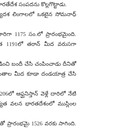
రతేదేశ సంపదను కొల్లగొట్టాడు.
్యాదశ లింగాలలో ఒకటైన సోమనాధ్
గా 1175 సం.లో ప్రారంభమైంది.
ాత 1191లో తరాన్ మీద వరుసగా
ించి బందీ చేసి చంపించాడు దీనితో
్రాంతాల మీద కూడా దండయాత్ర చేసి
ో ఆఫ్ఘనిస్తాన్ వెళ్లే దారిలో నేటి
నైక్యత వలన భారతదేశంలో ముస్లింల
 తో ప్రారంభమై 1526 వరకు సాగింది.