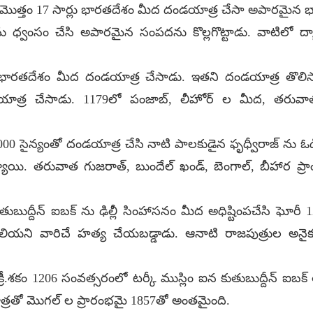
ా మొత్తం 17 సార్లు భారతదేశం మీద దండయాత్ర చేసా అపారమైన భా
ధ్వంసం చేసి అపారమైన సంపదను కొల్లగొట్టాడు. వాటిలో ద
తదేశం మీద దండయాత్ర చేసాడు. ఇతని దండయాత్ర తొలిసారి
ాత్ర చేసాడు. 1179లో పంజాబ్, లీహోర్ ల మీద, తరువ
000 సైన్యంతో దండయాత్ర చేసి నాటి పాలకుడైన ఫృధ్వీరాజ్ ను ఓడ
య్యాయి. తరువాత గుజరాత్, బుందేల్ ఖండ్, బెంగాల్, బీహార ప
ుద్దీన్ ఐబక్ ను ఢిల్లీ సింహాసనం మీద అధిష్టింపచేసి ఘోరీ 1206ల
లో తెలియని వారిచే హత్య చేయబడ్డాడు. ఆనాటి రాజపుత్రుల అ
ీ.శకం 1206 సంవత్సరంలో టర్కీ ముస్లిం ఐన కుతుబుద్దీన్ ఐబక్
రతో మొగల్ ల ప్రారంభమై 1857తో అంతమైంది.