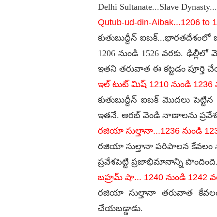
Delhi Sultanate...Slave Dynasty..
Qutub-ud-din-Aibak...1206 to 
కుతుబుద్దీన్ ఐబక్...భారతదేశంలో బా
1206 నుండి 1526 వరకు. ఢిల్లీలో 
ఇతని తరువాత ఈ కట్టడం పూర్తి చ
ఇల్ టుట్ మిష్ 1210 నుండి 1236
కుతుబుద్దీన్ ఐబక్ మొదలు పెట్టిన
ఇతనే. అరబ్ వెండి నాణాలను ప్రవే
రజియా సుల్తానా...1236 నుండి 1
రజియా సుల్తానా పరిపాలన కేవలం 
ప్రవేశపెట్టి ప్రజాభిమానాన్ని పొం
బహ్రమ్ షా... 1240 నుండి 1242 వ
రజియా సుల్తానా తరువాత కేవలం 
చేయబడ్డాడు.