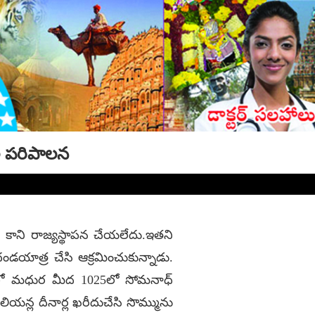
ల పరిపాలన
కాని రాజ్యస్థాపన చేయలేదు.ఇతని
 దండయాత్ర చేసి ఆక్రమించుకున్నాడు.
018లో మధుర మీద 1025లో సోమనాధ్
యన్ల దీనార్ల ఖరీదుచేసి సొమ్మును