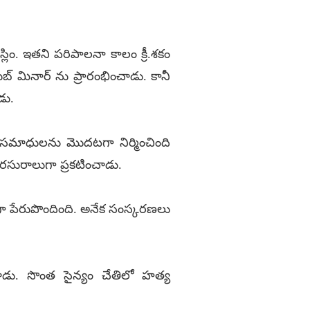
్లిం. ఇతని పరిపాలనా కాలం క్రీ.శకం
బ్ మినార్ ను ప్రారంభించాడు. కానీ
డు.
లిం సమాధులను మొదటగా నిర్మించింది
రసురాలుగా ప్రకటించాడు.
ా పేరుపొందింది. అనేక సంస్కరణలు
చాడు. సొంత సైన్యం చేతిలో హత్య