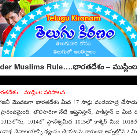
der Muslims Rule….భారతదేశం – ముస్లిం
రతదేశం – ముస్లింల పరిపాలన
్ గజనీ మొదటగా భారతదేశం మీద 17 సార్లు దండయాత్ర చేసాడు 
్రారంభమైంది. తొలిసారిగా నేటి ఆఫ్ఘనిస్తాన్, పాకిస్తాన్ ల మీద
013లోను, 1014లో స్థానేశ్వమీద 1015లో కాశ్మీర్ మీద 1
ాథ దేవాలయాన్ని థ్యంసం చేయటమే కాకుండా అప్పట్లోనే 2 మిలి