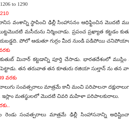
.1206 to 1290
1210
నిస వంశాన్ని స్థాపించి ఢిల్లీ సింహాసనం ఆధిఫ్టించిన మొదటి ముస
మొట్టమొదటి మసీదును నిర్మించాడు. ప్రపంచ ప్రఖ్యాత కట్టడం కుతు
ేయబడ్డది. పోలో ఆడుతూ గుర్రం మీద నుండి పడిపోయి చనిపోయా
 వరకు
 కుతుబ్ మినార్ కట్టడాన్ని పూర్తి చేసాడు. భారతదేశంలో ముస్
శపెట్టాడు. తన తరువాత తన కూతురు రజియా సుల్తాన్ ను తన వా
239 వరకు
నాలుగు సంవత్సరాలు మాత్రమే కానీ మంచి పరిపాలనా దక్షురాలుగ
దింది. ఇస్లాం మతస్థులలో మొదటి చివరి మహిళా పరిపాలకురాలు.
రకు..
రెండు సంవత్పరాలు మాత్రమే ఢిల్లీ సింహాసనాన్ని అధిష్టిం