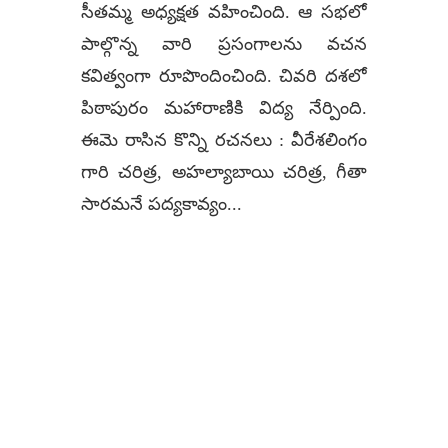
సీతమ్మ అధ్యక్షత వహించింది. ఆ సభలో
పాల్గొన్న వారి ప్రసంగాలను వచన
కవిత్వంగా రూపొందించింది. చివరి దశలో
పిఠాపురం మహారాణికి విద్య నేర్పింది.
ఈమె రాసిన కొన్ని రచనలు : వీరేశలింగం
గారి చరిత్ర, అహల్యాబాయి చరిత్ర, గీతా
సారమనే పద్యకావ్యం...