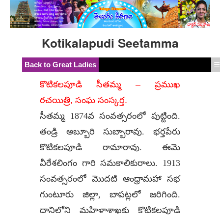
Kotikalapudi Seetamma
Back to Great Ladies
☰
కొటికలపూడి సీతమ్మ – ప్రముఖ
రచయిత్రి, సంఘ సంస్కర్త.
సీతమ్మ 1874వ సంవత్సరంలో పుట్టింది.
తండ్రి అబ్బూరి సుబ్బారావు. భర్తపేరు
కొటికలపూడి రామారావు. ఈమె
వీరేశలింగం గారి సమకాలికురాలు. 1913
సంవత్సరంలో మొదటి ఆంధ్రామహా సభ
గుంటూరు జిల్లా, బాపట్లలో జరిగింది.
దానిలోని మహిళాశాఖకు కొటికలపూడి