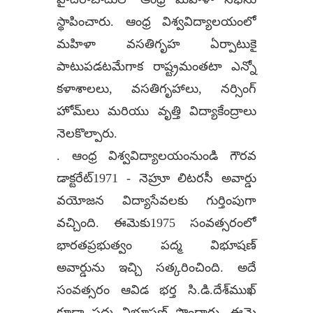
స్థాపించారు. ఆంధ్ర విశ్వవిద్యాలయంలో
మహిళా వసతిగృహ ఏర్పాటుకై
పాటుపడటమేగాక రాష్ట్రమంతటా ఎన్నో
కళాశాలలు, వసతిగృహాలు, నర్సింగ్
హోమ్‌లు మరియు వృత్తి విద్యాకేంద్రాలు
నెలకొల్పారు.
. ఆంధ్ర విశ్వవిద్యాలయంనుండి గౌరవ
డాక్టరేట్1971 - నెహ్రూ లిటరసీ అవార్డు
వయోజన విద్యాసేవలకు గుర్తింపుగా
వచ్చింది. ఈమెకు1975 సంవత్సరంలో
భారతప్రభుత్వం పద్మ విభూషణ్
అవార్డును ఇచ్చి సత్కరించింది. అదే
సంవత్సరం ఆవిడ భర్త సి.డి.దేశ్‌ముఖ్
కూడా పద్మ విభూషణ్ పొందారు. ఈమె