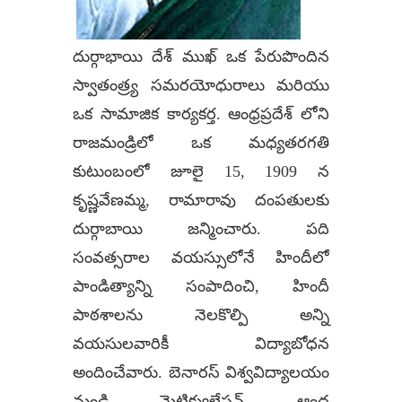
దుర్గాభాయి దేశ్ ముఖ్ ఒక పేరుపొందిన
స్వాతంత్ర్య సమరయోధురాలు మరియు
ఒక సామాజిక కార్యకర్త. ఆంధ్రప్రదేశ్ లోని
రాజమండ్రిలో ఒక మధ్యతరగతి
కుటుంబంలో జూలై 15, 1909 న
కృష్ణవేణమ్మ, రామారావు దంపతులకు
దుర్గాబాయి జన్మించారు. పది
సంవత్సరాల వయస్సులోనే హిందీలో
పాండిత్యాన్ని సంపాదించి, హిందీ
పాఠశాలను నెలకొల్పి అన్ని
వయసులవారికీ విద్యాబోధన
అందించేవారు. బెనారస్‌ విశ్వవిద్యాలయం
నుండి మెట్రిక్యులేషన్‌, ఆంధ్ర