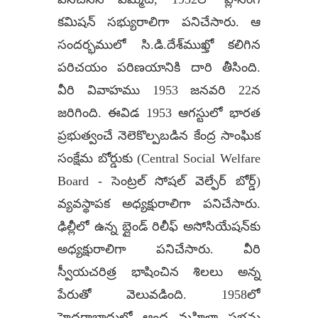
కమిషన్ సభ్యురాలిగా పనిచేసారు. ఆ
సందర్భములో సి.డి.దేశ్‌ముఖ్తో కలిగిన
పరిచయం పరిణయానికి దారి తీసింది.
వీరి వివాహము 1953 జనవరి 22న
జరిగింది. ఈవిడ 1953 ఆగస్టులో భారత
ప్రభుత్వంచే నెలెకొల్పబడిన కేంద్ర సాంఘిక
సంక్షేమ బోర్డుకు (Central Social Welfare
Board - సెంట్రల్ సోషల్ వెల్ఫేర్ బోర్డ్)
వ్యవస్థాపక అధ్యక్షురాలిగా పనిచేసారు.
ఢిల్లీలో ఉన్న బ్లైండ్ రిలీఫ్ అసోసియేషన్‌కు
అధ్యక్షురాలిగా పనిచేసారు. వీరి
స్వీయచరిత్ర భాషించిన శిలలు అన్న
పేరుతో వెలువడింది. 1958లో
హైదరాబాదులో ఆంధ్ర మహిళా సభను