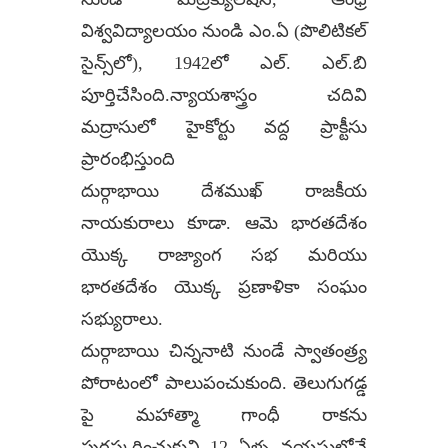
విశ్వవిద్యాలయం నుండి ఎం.ఏ (పొలిటికల్‌
సైన్స్‌లో), 1942లో ఎల్‌. ఎల్‌.బి
పూర్తిచేసింది.న్యాయశాస్త్రం చదివి
మద్రాసులో హైకోర్టు వద్ద ప్రాక్టీసు
ప్రారంభిస్తుంది
దుర్గాభాయి దేశముఖ్ రాజకీయ
నాయకురాలు కూడా. ఆమె భారతదేశం
యొక్క రాజ్యాంగ సభ మరియు
భారతదేశం యొక్క ప్రణాళికా సంఘం
సభ్యురాలు.
దుర్గాబాయి చిన్ననాటి నుండే స్వాతంత్ర్య
పోరాటంలో పాలుపంచుకుంది. తెలుగుగడ్డ
పై మహాత్మా గాంధీ రాకను
పురస్కరించుకుని 12 ఏళ్ళ వయసులోనే