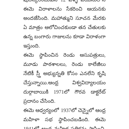
ఈమె విరాళాలను సేకరించి ఆయనకు
అందజేసింది. మహాత్ముని సూచన మేరకు
ఏ మాత్రం ఆలోచించకుండా తన చేతులకు
ఉన్న బంగారు గాజులను కూడా విరాళంగా
ఇస్తుంది.
ఈమె స్థాపించిన రెండు ఆసుపత్రులు,
మూడు పాఠశాలలు, రెండు కాలేజీలు
నేటికీ స్ర్తీ అభ్యున్నతి కోసం ఎనలేని కృషి
చేస్తున్నాయి.ఆంధ్ర విశ్వవిద్యాలయం
దుర్గాబాయికి 1971లో గౌరవ డాక్టరేట్‌
ప్రదానం చేసింది.
ఈమె ఆధ్వర్యంలో 1937లో చెన్నైలో ఆంధ్ర
మహిళా సభ స్థాపించబడింది. ఈమె
1941లో ఆంధ్ర మహిళ పత్రికను స్థాపించి,