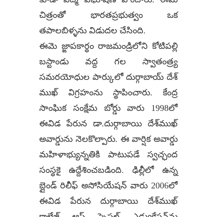
చిత్రంతో భారతప్రభుత్వం ఒక
తపాలబిళ్ళను విడుదల చేసింది.
ఈమె జ్ఙాపకార్థం రాజమండ్రిలోని కోటిపల్లి
బస్టాండు వద్ద గల స్వాతంత్ర్య
సమరయోధుల పార్కులో దుర్గాబాయ్ దేశ్
ముఖ్ విగ్రహంను స్థాపించారు. కేంద్ర
సాంఘిక సంక్షేమ బోర్డు వారు 1998లో
ఈవిడ పేరున డా.దుర్గాబాయి దేశ్‌ముఖ్
అవార్డును నెలకొల్పారు. ఈ వార్షిక అవార్డు
మహిళాభ్యున్నతికి పాటుపడే స్వచ్ఛంద
సంస్థకై ఉద్దేశించబడింది. ఢిల్లీలో ఉన్న
బ్లైండ్ రిలీఫ్ అసోసియేషన్ వారు 2006లో
ఈవిడ పేరున దుర్గాబాయి దేశ్‌ముఖ్
కాలేజ్ ఆఫ్ స్పెషల్ ఎడ్యుకేషన్‌ను