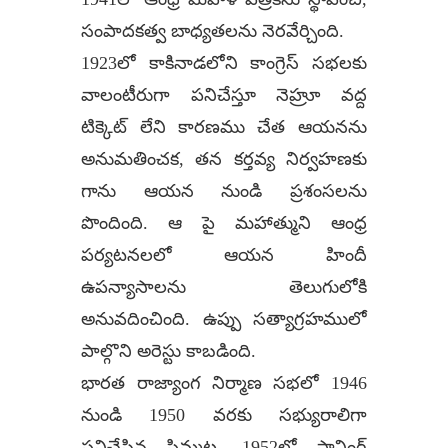
సంపాదకత్వ బాధ్యతలను నెరవేర్చింది.
1923లో కాకినాడలోని కాంగ్రెస్ సభలకు
వాలంటీరుగా పనిచేస్తూ నెహ్రూ వద్ద
టిక్కెట్ లేని కారణము చేత ఆయనను
అనుమతించక, తన కర్తవ్య నిర్వహణకు
గాను ఆయన నుండి ప్రశంసలను
పొందింది. ఆ పై మహాత్ముని ఆంధ్ర
పర్యటనలలో ఆయన హిందీ
ఉపన్యాసాలను తెలుగులోకి
అనువదించింది. ఉప్పు సత్యాగ్రహములో
పాల్గొని అరెస్టు కాబడింది.
భారత రాజ్యాంగ నిర్మాణ సభలో 1946
నుండి 1950 వరకు సభ్యురాలిగా
పనిచేసిన పిమ్మట, 1952లో ప్లానింగ్