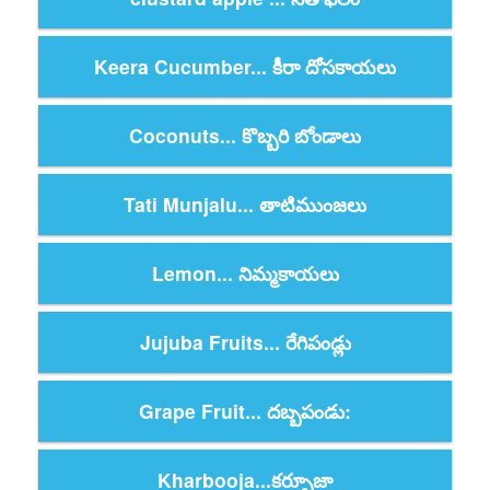
Keera Cucumber... కీరా దోసకాయలు
Coconuts... కొబ్బరి బోండాలు
Tati Munjalu... తాటిముంజలు
Lemon... నిమ్మకాయలు
Jujuba Fruits... రేగిపండ్లు
Grape Fruit... దబ్బపండు:
Kharbooja...కర్బూజా