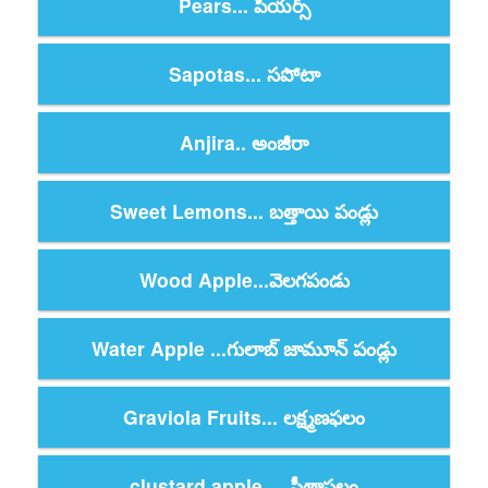
Pears... పియర్స్
Sapotas... సపోటా
Anjira.. అంజీరా
Sweet Lemons... బత్తాయి పండ్లు
Wood Apple...వెలగపండు
Water Apple ...గులాబ్ జామూన్ పండ్లు
Graviola Fruits... లక్ష్మణఫలం
clustard apple ... సీతాఫలం