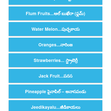
Flum Fruits...ఆల్ బుఖేరా (ఫ్లమ్)
Water Melon...పుచ్చకాయ
Oranges...నారింజ
Strawberries... స్ట్రాబెర్రీ
Jack Fruit...పనస
Pineapple పైనాపిల్ – అనాసపండు
Jeedikayalu...జీడికాయలు