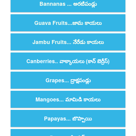
Bannanas ... అరటిపండ్లు
Guava Fruits...జామ కాయలు
Jambu Fruits... నేరేడు కాయలు
Canberries.. వాక్కాయలు (కాన్ బెర్రీస్)
Grapes... ద్రాక్షపండ్లు
Mangoes... మామిడి కాయలు
Papayas... బొప్పాయి