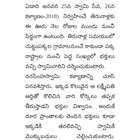
ఏడాది జనవరి 25న స్వామి సేవ, 26న
కళ్యాణం-2018) నిర్వహించే తిరునాళ్లకు
ఈ ఊరు నెల రోజుల ముందు నుంచీ
సిద్ధంగా ఉంటుంది. తిరునాళ్ల సమయంలో
చుట్టుపక్కల గ్రామాలనుంచే కాకుండా పక్క
రాష్ట్రాల నుంచీ పెద్ద సంఖ్యలో భక్తులు
వచ్చి స్వామివారిని దర్శించుకుంటారు.
నరసింహస్వామి కళ్యాణాన్ని చూసి
పరవశిస్తారు. ఇక్కడ కొలువైన ఆ లక్ష్మీపతి
ఆర్తితో కొలిచిన వారి కోర్కెలు తప్పక
తీరుస్తాడని భక్తుల విశ్వాసం. అందుకే
దూర ప్రాంతాలకు చెందిన భక్తులు కూడా
ఇక్కడికి తరలివచ్చి స్వామికి
మొక్కుబడులు చెల్లించుకుంటారు.