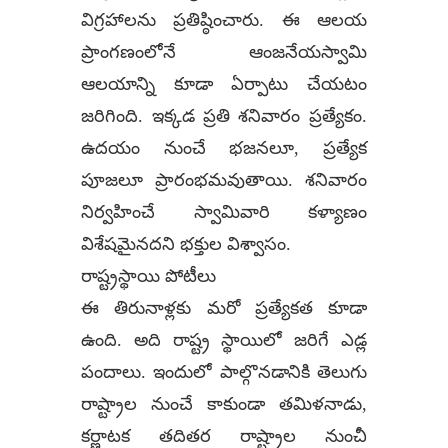
విగ్రహాలను ప్రతిష్ఠించారు. ఈ ఆలయ
ప్రాంగణంలోనే ఆంజనేయస్వామి
ఆలయాన్ని కూడా ఏర్పాటు చేయటం
జరిగింది. ఇక్కడ ప్రతి శనివారం ప్రత్యేకం.
ఉదయం నుంచే భజనలూ, ప్రత్యేక
పూజలూ ప్రారంభమవుతాయి. శనివారం
నిర్వహించే స్వామివారి కళ్యాణం
విశేషమైనదని భక్తుల విశ్వాసం.
రాష్ట్రస్థాయి పోటీలు
ఈ తిరునాళ్లకు మరో ప్రత్యేకత కూడా
ఉంది. అది రాష్ట్ర స్థాయిలో జరిగే ఎడ్ల
పందాలు. ఇందులో పాల్గొనడానికి తెలుగు
రాష్ట్రాల నుంచే కాకుండా తమిళనాడు,
కర్ణాటక తదితర రాష్ట్రాల నుంచీ