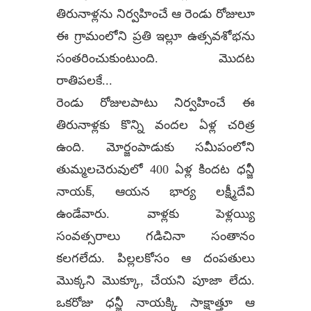
తిరునాళ్లను నిర్వహించే ఆ రెండు రోజులూ
ఈ గ్రామంలోని ప్రతి ఇల్లూ ఉత్సవశోభను
సంతరించుకుంటుంది. మొదట
రాతిపలకే...
రెండు రోజులపాటు నిర్వహించే ఈ
తిరునాళ్లకు కొన్ని వందల ఏళ్ల చరిత్ర
ఉంది. మోర్జంపాడుకు సమీపంలోని
తుమ్మలచెరువులో 400 ఏళ్ల కిందట ధన్జీ
నాయక్, ఆయన భార్య లక్ష్మీదేవి
ఉండేవారు. వాళ్లకు పెళ్లయ్యి
సంవత్సరాలు గడిచినా సంతానం
కలగలేదు. పిల్లలకోసం ఆ దంపతులు
మొక్కని మొక్కూ, చేయని పూజా లేదు.
ఒకరోజు ధన్జీ నాయక్కి సాక్షాత్తూ ఆ