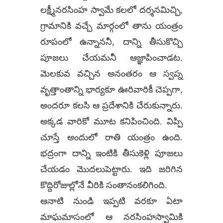
లక్ష్మీనరసింహ స్వామే కలలో దర్శనమిచ్చి,
గ్రామానికి వచ్చే మార్గంలో తాను యంత్రం
రూపంలో ఉన్నాననీ, దాన్ని తీసుకొచ్చి
పూజలు చేయమనీ ఆజ్ఞాపించాడట.
మెలకువ వచ్చిన అనంతరం ఆ స్వప్న
వృత్తాంతాన్ని భార్యకూ ఊరివారికీ చెప్పగా,
అందరూ కలసి ఆ ప్రదేశానికి చేరుకున్నారు.
అక్కడ వారికో మూట కనిపించింది. విప్పి
చూస్తే అందులో రాతి యంత్రం ఉంది.
భద్రంగా దాన్ని ఇంటికి తీసుకెళ్లి పూజలు
చేయడం మొదలుపెట్టారు. ఇది జరిగిన
కొద్దిరోజుల్లోనే వీరికి సంతానంకలిగింది.
ఆనాటి నుండి ఇప్పటి వరకూ ఏటా
మాఘమాసంలో ఆ నరసింహస్వామికి