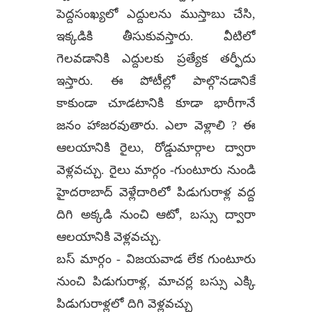
పెద్దసంఖ్యలో ఎద్దులను ముస్తాబు చేసి,
ఇక్కడికి తీసుకువస్తారు. వీటిలో
గెలవడానికి ఎద్దులకు ప్రత్యేక తర్ఫీదు
ఇస్తారు. ఈ పోటీల్లో పాల్గొనడానికే
కాకుండా చూడటానికి కూడా భారీగానే
జనం హాజరవుతారు. ఎలా వెళ్లాలి ? ఈ
ఆలయానికి రైలు, రోడ్డుమార్గాల ద్వారా
వెళ్లవచ్చు. రైలు మార్గం -గుంటూరు నుండి
హైదరాబాద్ వెళ్లేదారిలో పిడుగురాళ్ల వద్ద
దిగి అక్కడి నుంచి ఆటో, బస్సు ద్వారా
ఆలయానికి వెళ్లవచ్చు.
బస్ మార్గం - విజయవాడ లేక గుంటూరు
నుంచి పిడుగురాళ్ల, మాచర్ల బస్సు ఎక్కి
పిడుగురాళ్లలో దిగి వెళ్లవచ్చు