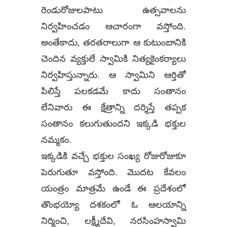
రెండురోజులపాటు ఉత్సవాలను
నిర్వహించడం ఆచారంగా వస్తోంది.
అంతేకాదు, తరతరాలుగా ఆ కుటుంబానికి
చెందిన వ్యక్తులే స్వామికి నిత్యకైంకర్యాలు
నిర్వహిస్తున్నారు. ఆ స్వామిని ఆర్తితో
పిలిస్తే పలకడమే కాదు సంతానం
లేనివారు ఈ క్షేత్రాన్ని దర్శిస్తే తప్పక
సంతానం కలుగుతుందని ఇక్కడి భక్తుల
నమ్మకం.
ఇక్కడికి వచ్చే భక్తుల సంఖ్య రోజురోజుకూ
పెరుగుతూ వస్తోంది. మొదట కేవలం
యంత్రం మాత్రమే ఉండే ఈ ప్రదేశంలో
తొంభయ్యో దశకంలో ఓ ఆలయాన్ని
నిర్మించి, లక్ష్మీదేవి, నరసింహస్వామి