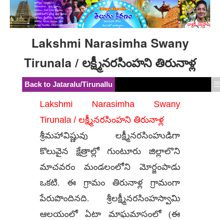
Lakshmi Narasimha Swany
Tirunala / లక్ష్మీనరసింహని తిరునాళ్ల
Back to Jataralu/Tirunallu
☰
Lakshmi Narasimha Swany
Tirunala / లక్ష్మీనరసింహని తిరునాళ్ల
శ్రీమహావిష్ణువు లక్ష్మీనరసింహుడిగా
కొలువైన క్షేత్రాల్లో గుంటూరు జిల్లాలొని
మాచవరం మండలంలోని మోర్జంపాడు
ఒకటి. ఈ గ్రామం తిరునాళ్ల గ్రామంగా
పేరుపొందినది. శ్రీలక్ష్మీనరసింహస్వామి
ఆలయంలో ఏటా మాఘమాసంలో (ఈ