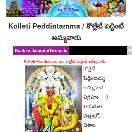
Kolleti Peddintamma / కొల్లేటి పెద్దింటి
అమ్మవారు
Back to Jataralu/Tirunallu
☰
Kolleti Peddintamma / కొల్లేటి పెద్దింటి అమ్మవారు
కొల్లేటి
పెద్దింటమ్మ
అమ్మవారి
విగ్రహం 9
అడుగుల
ఎత్తులో,
విశాల