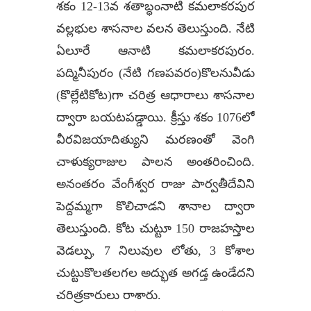
శకం 12-13వ శతాబ్ధంనాటి కమలాకరపుర
వల్లభుల శాసనాల వలన తెలుస్తుంది. నేటి
ఏలూరే ఆనాటి కమలాకరపురం.
పద్మినీపురం (నేటి గణపవరం)కొలనువీడు
(కొల్లేటికోట)గా చరిత్ర ఆధారాలు శాసనాల
ద్వారా బయటపడ్డాయి. క్రీస్తు శకం 1076లో
వీరవిజయాదిత్యుని మరణంతో వెంగి
చాళుక్యరాజుల పాలన అంతరించింది.
అనంతరం వేంగీశ్వర రాజు పార్వతీదేవిని
పెద్దమ్మగా కొలిచాడని శానాల ద్వారా
తెలుస్తుంది. కోట చుట్టూ 150 రాజహస్తాల
వెడల్పు, 7 నిలువుల లోతు, 3 కోశాల
చుట్టుకొలతలగల అద్భుత అగడ్త ఉండేదని
చరిత్రకారులు రాశారు.