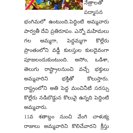
నేత్రాలతో
పద్మాసన
భంగిమలో ఉంటుంది.పెద్దింటి అమ్మవారు
పార్వతీ దేవి ప్రతిరూపం. ఎన్నో మహిమలు
గల అమ్మగా, పెద్దమ్మగా కొల్లేరు
ప్రాంతంలోని వడ్డీ కులస్తుల కులదైవంగా
పూజలందుకుంటుంది. అసోం, ఒడిశా,
తెలుగు రాష్ట్రాలనుంచి వచ్చే భక్తులు
అమ్మవారిని భక్తితో కొలుస్తారు.
రాష్ట్రంలోని అతి పెద్ద మంచినీటి సరస్సు
కొల్లేరు నడిబొడ్డున కొలువై ఉన్నది పెద్దింటి
అమ్మవారు.
11వ శతాబ్దం నుంచి వేంగి చాళుక్య
రాజులు అమ్మవారిని కొలిచేవారని క్రీస్తు