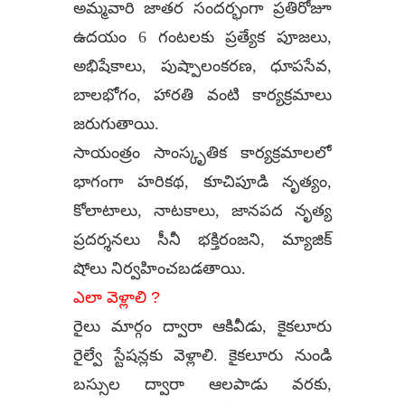
అమ్మవారి జాతర సందర్భంగా ప్రతిరోజూ
ఉదయం 6 గంటలకు ప్రత్యేక పూజలు,
అభిషేకాలు, పుష్పాలంకరణ, ధూపసేవ,
బాలభోగం, హారతి వంటి కార్యక్రమాలు
జరుగుతాయి.
సాయంత్రం సాంస్కృతిక కార్యక్రమాలలో
భాగంగా హరికథ, కూచిపూడి నృత్యం,
కోలాటాలు, నాటకాలు, జానపద నృత్య
ప్రదర్శనలు సీనీ భక్తిరంజని, మ్యాజిక్
షోలు నిర్వహించబడతాయి.
ఎలా వెళ్లాలి ?
రైలు మార్గం ద్వారా ఆకివీడు, కైకలూరు
రైల్వే స్టేషన్లకు వెళ్లాలి. కైకలూరు నుండి
బస్సుల ద్వారా ఆలపాడు వరకు,