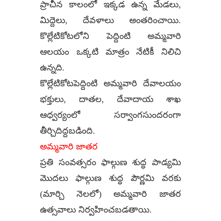
ప్రాచీన కాలంలో ఇక్కడ ఉన్న మేడలు,
మిద్దెలు, దేవళాలు అంతరించాయి.
కొల్లేటికోటలోని పెద్దింటి అమ్మవారి
ఆలయం ఒక్కటి మాత్రం నేటికీ నిలిచి
ఉన్నది.
కొల్లేటికోటపెద్దింటి అమ్మవారి దేవాలయం
భక్తులు, దాతల, దేవాదాయ శాఖ
ఆధ్వర్యంలో సర్వాంగసుందరంగా
తీర్చిదిద్దబడింది.
అమ్మవారి జాతర
ప్రతి సంవత్సరం ఫాల్గుణ శుద్ధ పాడ్యమి
మొదలు ఫాల్గుణ శుద్ధ పౌర్ణమి వరకు
(మార్చి నెలలో) అమ్మవారి జాతర
ఉత్సవాలు నిర్వహించబడతాయి.