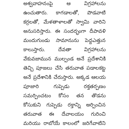
అశ్వవాహనంపై ఆ విగ్రహాలను
ఉంచుతారు. కాగడాలతో, పొడవాటి
కర్రలతో, మేళతాళాలతో స్వామి వారిని
అనుసరిస్తారు. ఈ సందర్భంగా దీపావళి
మందుగుండు సామానును పెద్దఎత్తున
కాలుస్తారు. దేవతా విగ్రహాలను
వేకువజామున ముల్పండ అనే ప్రదేశానికి
తెచ్చి పూజలు చేసి తరువాత పడాలకట్ట
అనే ప్రదేశానికి చేరుస్తారు. అక్కడ ఆలయ
పూజారి గుప్పెడు రక్తతర్పణం
సమర్పించటం కోసం తన తొడను
కోసుకుని గుప్పెడు రక్తాన్ని అర్పించిన
తరువాత ఈ దేవాలయం గురించి
మరియు రాబోయే కాలంలో జరిగేవాటిని