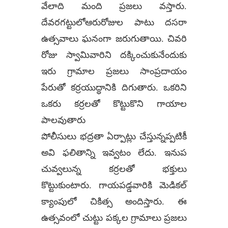
వేలాది మంది ప్రజలు వస్తారు.
దేవరగట్టులోఆరురోజుల పాటు దసరా
ఉత్సవాలు ఘనంగా జరుగుతాయి. చివరి
రోజు స్వామివారిని దక్కించుకునేందుకు
ఇరు గ్రామాల ప్రజలు సాంప్రదాయం
పేరుతో కర్రయుద్ధానికి దిగుతారు. ఒకరిని
ఒకరు కర్రలతో కొట్టుకొని గాయాల
పాలవుతారు
పోలీసులు భద్రతా ఏర్పాట్లు చేస్తున్నప్పటికీ
అవి ఫలితాన్ని ఇవ్వటం లేదు. ఇనుప
చువ్వలున్న కర్రలతో భక్తులు
కొట్టుకుంటారు. గాయపడ్డవారికి మెడికల్
క్యాంపులో చికిత్స అందిస్తారు. ఈ
ఉత్సవంలో చుట్టు పక్కల గ్రామాలు ప్రజలు