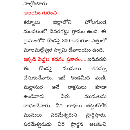
పాల్గొంటారు.
ఆలయం గురించి :
కర్నూలు జిల్లాలోని హోలగుండ
మండలంలో దేవరగట్టు గ్రామం ఉంది. ఈ
గ్రామంలోని కొండపై 800 అడుగుల ఎత్తులో
మాలమల్లేశ్వర స్వామి దేవాలయం ఉంది.
ఇక్కడి పెద్దల కథనం ప్రకారం.....
ఇదివరకు
ఈ కొండపై మునులు తపస్సు
చేసుకునేవారు. ఇదే కొండమీద మణి,
మల్లాసుర అనే రాక్షసులు కూడా
ఉండేవారు. వీరు మునులను
బాధించేవారు. వీరి బాధలు తట్టుకోలేక
మునులు పరమేశ్వరుని ప్రార్థిస్తారు.
పరమేశ్వరుడు వీరి ప్రార్థన ఆలకించి