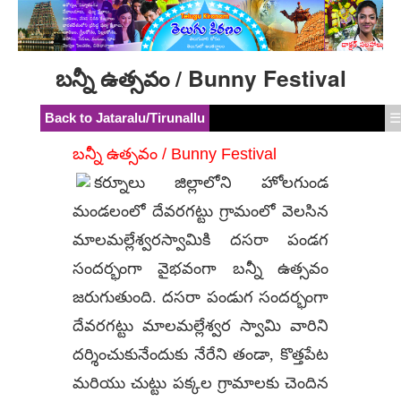
బన్నీ ఉత్సవం / Bunny Festival
Back to Jataralu/Tirunallu
☰
బన్నీ ఉత్సవం / Bunny Festival
కర్నూలు జిల్లాలోని హోలగుండ
మండలంలో దేవరగట్టు గ్రామంలో వెలసిన
మాలమల్లేశ్వరస్వామికి దసరా పండగ
సందర్భంగా వైభవంగా బన్నీ ఉత్సవం
జరుగుతుంది. దసరా పండుగ సందర్భంగా
దేవరగట్టు మాలమల్లేశ్వర స్వామి వారిని
దర్శించుకునేందుకు నేరేని తండా, కొత్తపేట
మరియు చుట్టు పక్కల గ్రామాలకు చెందిన