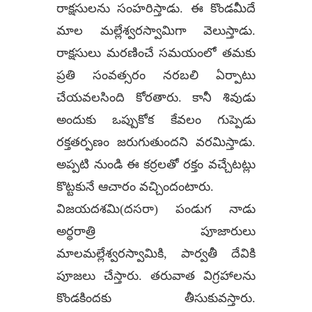
రాక్షసులను సంహరిస్తాడు. ఈ కొండమీదే
మాల మల్లేశ్వరస్వామిగా వెలుస్తాడు.
రాక్షసులు మరణించే సమయంలో తమకు
ప్రతి సంవత్సరం నరబలి ఏర్పాటు
చేయవలసింది కోరతారు. కానీ శివుడు
అందుకు ఒప్పుకోక కేవలం గుప్పెడు
రక్తతర్పణం జరుగుతుందని వరమిస్తాడు.
అప్పటి నుండి ఈ కర్రలతో రక్తం వచ్చేటట్లు
కొట్టకునే ఆచారం వచ్చిందంటారు.
విజయదశమి(దసరా) పండుగ నాడు
అర్ధరాత్రి పూజారులు
మాలమల్లేశ్వరస్వామికి, పార్వతీ దేవికి
పూజలు చేస్తారు. తరువాత విగ్రహాలను
కొండకిందకు తీసుకువస్తారు.