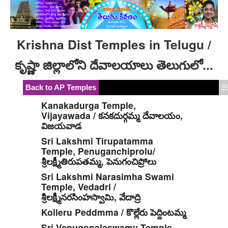
Krishna Dist Temples in Telugu /
కృష్ణా జిల్లాలోని దేవాలయాలు తెలుగులో...
Back to AP Temples
☰
Kanakadurga Temple,
Vijayawada / కనకదుర్గమ్మ దేవాలయం,
విజయవాడ
Sri Lakshmi Tirupatamma
Temple, Penuganchiprolu/
శ్రీలక్ష్మీతిరుపతమ్మ, పెనుగంచిప్రోలు
Sri Lakshmi Narasimha Swami
Temple, Vedadri /
శ్రీలక్ష్మీనరసింహస్వామి, వేదాద్రి
Kolleru Peddmma / కొల్లేరు పెద్దింటమ్మ
Sri Venugopalaswamy Temple,