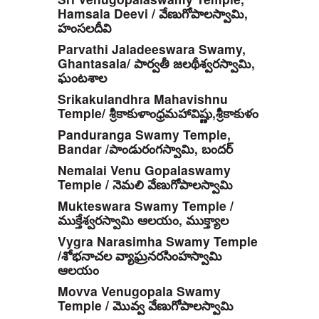
Hamsala Deevi / వేణుగోపాలస్వామి,
హంసలదీవి
Parvathi Jaladeeswara Swamy,
Ghantasala/ పార్వతీ జలథీశ్వరస్వామి,
ఘంటశాల
Srikakulandhra Mahavishnu
Temple/ శ్రీకాకుళాంధ్రమహావిష్ణు,శ్రీకాకుళం
Panduranga Swamy Temple,
Bandar /పాండురంగస్వామి, బందర్
Nemalai Venu Gopalaswamy
Temple / నెమలి వేణుగోపాలస్వామి
Mukteswara Swamy Temple /
ముక్తేశ్వరస్వామి ఆలయం, ముక్త్యాల
Vygra Narasimha Swamy Temple
/శోభనాచల వ్యాఘ్రనరసింహస్వామి
ఆలయం
Movva Venugopala Swamy
Temple / మొవ్వ వేణుగోపాలస్వామి